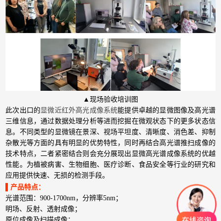
▲现场验收培训图
此次出口的
显微近红外高光成像系统
能提供卓越的显微图像及高光谱
三维信息，通过数据处理分析等进而挖掘在微观状态下的更多状态信
息。不同类型的显微镜在景深、视场平坦度、清晰度、消色差、抑制
杂散光等方面的具有明显的优势特性，同时再结合高光谱推扫成像的
技术特点，二者紧密结合则会充分展现出显微高光谱成像系统的优越
性能。为植被病害、生物细胞、医疗诊断、食品安全等行业的研究和
应用提供快速、无损的检测手段。
▌产品特点：
光谱范围：900-1700nm，分辨率5nm；
明场、反射、透射成像；
原位成像及扫描成像；