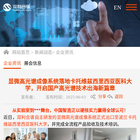
EN
网站首页
>
新闻动态
>
企业资讯
企业资讯
展会信息
显微高光谱成像系统落地卡托维兹西里西亚医科大
学，开启国产高光谱技术出海新篇章
分享
返回
发布者：
发布时间：2025-06-03
​从实验室到
***
舞台，中国智造正以硬核实力赢得全球认可！
近日，
双利合谱自主研发的显微高光谱成像系统正式出口至波兰卡托
维兹西里西亚医科大学
，并完成全流程产品验收及技术培训。